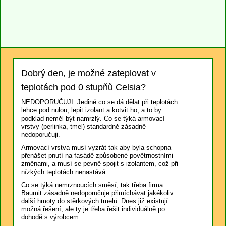
Dobrý den, je možné zateplovat v
teplotách pod 0 stupňů Celsia?
NEDOPORUČUJI. Jediné co se dá dělat při teplotách
lehce pod nulou, lepit izolant a kotvit ho, a to by
podklad neměl být namrzlý. Co se týká armovací
vrstvy (perlinka, tmel) standardně zásadně
nedoporučuji.
Armovací vrstva musí vyzrát tak aby byla schopna
přenášet pnutí na fasádě způsobené povětrnostními
změnami, a musí se pevně spojit s izolantem, což při
nízkých teplotách nenastává.
Co se týká nemrznoucích směsí, tak třeba firma
Baumit zásadně nedoporučuje přimíchávat jakékoliv
další hmoty do stěrkových tmelů. Dnes již existují
možná řešení, ale ty je třeba řešit individuálně po
dohodě s výrobcem.