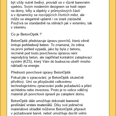
být vždy nutně šedivý, provádí se v různě barevném
spektru. Svým moderním designem se hodí nejen
na domy, lofty a objekty v průmyslových částí
a v dynamicky se rozvíjejících čtvrtích měst, ale
může se elegantně uplatnit i ve staré zástavbě.
Používá se standardně na stěnách jak v exteriéru, tak
v interiéru.
Co je BetonOptik ?
BetonOptik představuje úpravu povrchů, která věrně
imituje
pohledový beton
. To znamená, že stěna
na první pohled vypadá, jako by byla z betonu,
nicméně pod touto povrchovou úpravou není
neprodyšný beton, ale například kontaktní zateplovací
systém (KZS), který Vám do budoucna ušetří mnoho
nákladů na energie.
Přednosti povrchové úpravy BetonOptik
Pokud jde o zpracování, je BetonOptik skutečně
přívětivý. Umí se přizpůsobit celkovému
technologickému zpracování podle požadavků a přání
architekta nebo investora. Proto je to velice vděčný
materiál při povrchové úpravě po zateplení domu.
BetonOptik dále umožňuje dokonalé
barevné
prolínání vrstev materiálů
. Díky své jedinečné
materiálové skladbě můžeme BetonOptik připravit
v požadované barvě, neboť umožňuje docílit velmi