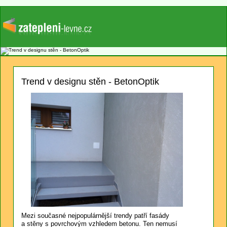
Trend v designu stěn - BetonOptik
Mezi současné nejpopulárnější trendy patří fasády
a stěny s povrchovým vzhledem betonu. Ten nemusí