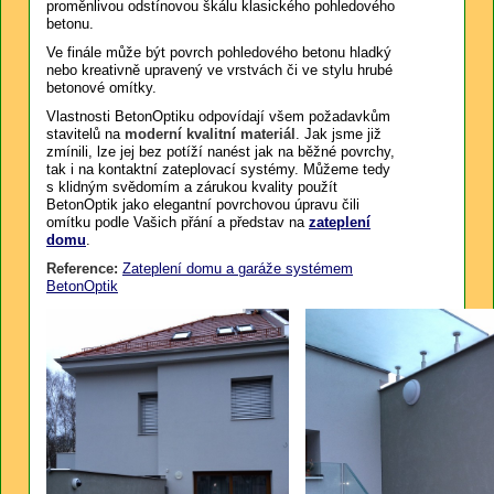
proměnlivou odstínovou škálu klasického pohledového
betonu.
Ve finále může být povrch pohledového betonu hladký
nebo kreativně upravený ve vrstvách či ve stylu hrubé
betonové omítky.
Vlastnosti BetonOptiku odpovídají všem požadavkům
stavitelů na
moderní kvalitní materiál
. Jak jsme již
zmínili, lze jej bez potíží nanést jak na běžné povrchy,
tak i na kontaktní zateplovací systémy. Můžeme tedy
s klidným svědomím a zárukou kvality použít
BetonOptik jako elegantní povrchovou úpravu čili
omítku podle Vašich přání a představ na
zateplení
domu
.
Reference:
Zateplení domu a garáže systémem
BetonOptik