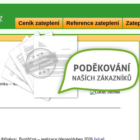
Ceník zateplení
Reference zateplení
Zate
omku – realizace květen 2026
[více]
Uhříněvsi, Bystřičná – realizace březen/duben 2026
[více]