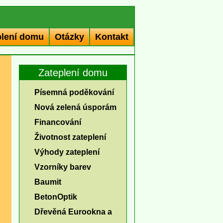
plení domu
Otázky
Kontakt
Zateplení domu
Písemná poděkování
Nová zelená úsporám
Financování
Životnost zateplení
Výhody zateplení
Vzorníky barev
Baumit
BetonOptik
Dřevěná Eurookna a