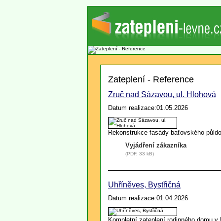
Zateplení - Reference
Zruč nad Sázavou, ul. Hlohová
Datum realizace:01.05.2026
Rekonstrukce fasády baťovského půld
Vyjádření zákazníka
(PDF, 33 kB)
Uhříněves, Bystřičná
Datum realizace:01.04.2026
Kompletní zateplení rodinného domu v 