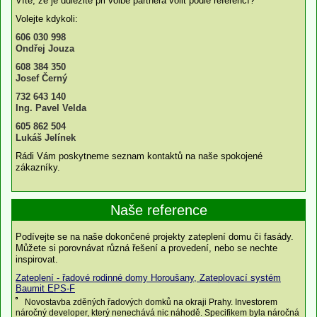
Víte, že je důležité při volbě partnera volit podle referencí?
Volejte kdykoli:
606 030 998
Ondřej Jouza
608 384 350
Josef Černý
732 643 140
Ing. Pavel Velda
605 862 504
Lukáš Jelínek
Rádi Vám poskytneme seznam kontaktů na naše spokojené
zákazníky.
Naše reference
Podívejte se na naše dokončené projekty zateplení domu či fasády.
Můžete si porovnávat různá řešení a provedení, nebo se nechte
inspirovat.
Zateplení - řadové rodinné domy Horoušany, Zateplovací systém
Baumit EPS-F
Novostavba zděných řadových domků na okraji Prahy. Investorem
náročný developer, který nenechává nic náhodě. Specifikem byla náročná