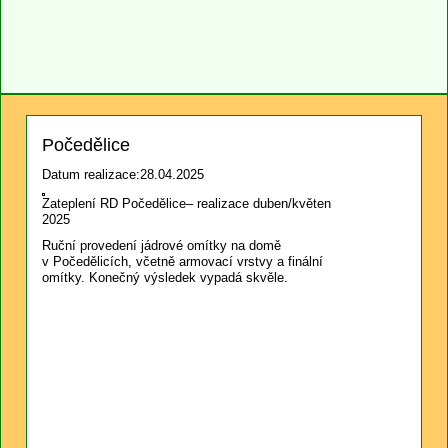
Počedělice
Datum realizace:28.04.2025
Zateplení RD Počedělice– realizace duben/květen
2025
Ruční provedení jádrové omítky na domě
v Počedělicích, včetně armovací vrstvy a finální
omítky. Konečný výsledek vypadá skvěle.