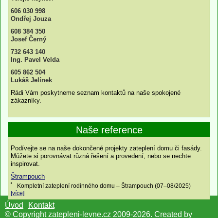
606 030 998
Ondřej Jouza
608 384 350
Josef Černý
732 643 140
Ing. Pavel Velda
605 862 504
Lukáš Jelínek
Rádi Vám poskytneme seznam kontaktů na naše spokojené
zákazníky.
Naše reference
Podívejte se na naše dokončené projekty zateplení domu či fasády.
Můžete si porovnávat různá řešení a provedení, nebo se nechte
inspirovat.
Štrampouch
Kompletní zateplení rodinného domu – Štrampouch (07–08/2025)
[více]
Úvod
Kontakt
© Copyright zatepleni-levne.cz 2009-2026. Created by