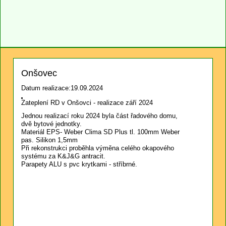
Onšovec
Datum realizace:19.09.2024
Zateplení RD v Onšovci - realizace září 2024
Jednou realizací roku 2024 byla část řadového domu,
dvě bytové jednotky.
Materiál EPS- Weber Clima SD Plus tl. 100mm Weber
pas. Silikon 1,5mm
Při rekonstrukci proběhla výměna celého okapového
systému za K&J&G antracit.
Parapety ALU s pvc krytkami - stříbrné.