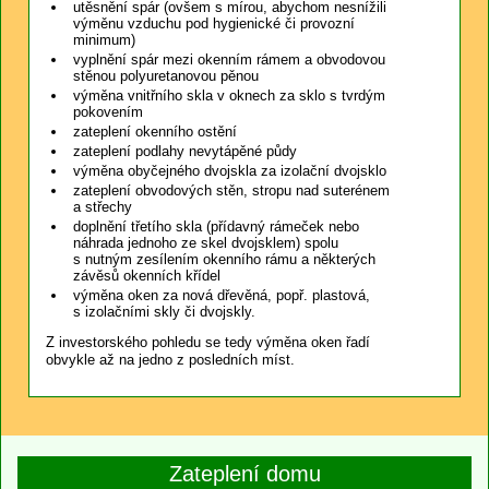
utěsnění spár (ovšem s mírou, abychom nesnížili
výměnu vzduchu pod hygienické či provozní
minimum)
vyplnění spár mezi okenním rámem a obvodovou
stěnou polyuretanovou pěnou
výměna vnitřního skla v oknech za sklo s tvrdým
pokovením
zateplení okenního ostění
zateplení podlahy nevytápěné půdy
výměna obyčejného dvojskla za izolační dvojsklo
zateplení obvodových stěn, stropu nad suterénem
a střechy
doplnění třetího skla (přídavný rámeček nebo
náhrada jednoho ze skel dvojsklem) spolu
s nutným zesílením okenního rámu a některých
závěsů okenních křídel
výměna oken za nová dřevěná, popř. plastová,
s izolačními skly či dvojskly.
Z investorského pohledu se tedy výměna oken řadí
obvykle až na jedno z posledních míst.
Zateplení domu